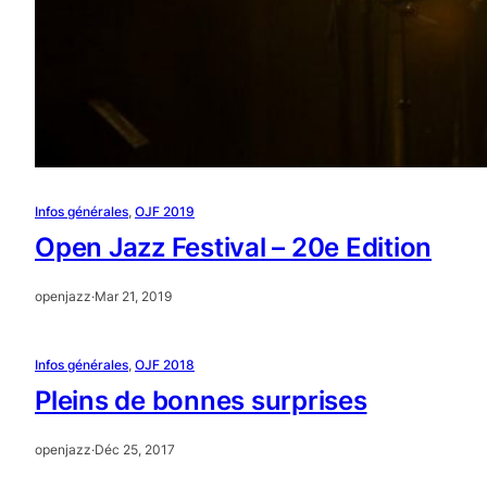
Infos générales
, 
OJF 2019
Open Jazz Festival – 20e Edition
openjazz
·
Mar 21, 2019
Infos générales
, 
OJF 2018
Pleins de bonnes surprises
openjazz
·
Déc 25, 2017