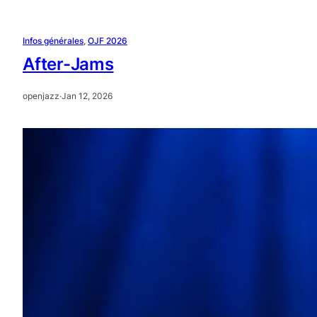
Infos générales
, 
OJF 2026
After-Jams
openjazz
·
Jan 12, 2026