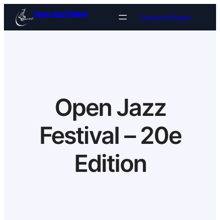
Aller
Open Jazz Festival
Prends tes Places !
au
contenu
Open Jazz
Festival – 20e
Edition