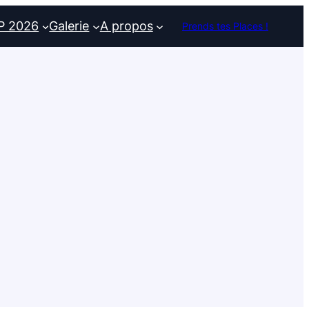
P 2026
Galerie
A propos
Prends tes Places !