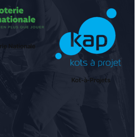
Kot-à-Projets
Ottignies-Louvain-la
Neuve