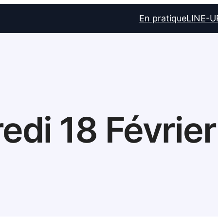
En pratique
LINE-U
edi 18 Févrie