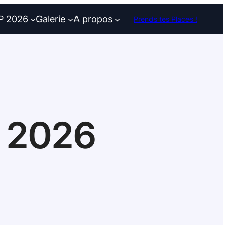
P 2026
Galerie
A propos
Prends tes Places !
r 2026