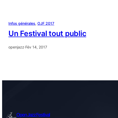
Infos générales
, 
OJF 2017
Un Festival tout public
openjazz
·
Fév 14, 2017
Open Jazz Festival