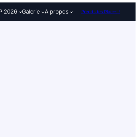
P 2026
Galerie
A propos
Prends tes Places !