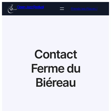
Aller
Open Jazz Festival
Prends tes Places !
au
contenu
Contact
Ferme du
Biéreau