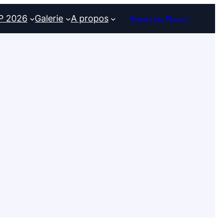
P 2026
Galerie
A propos
Prends tes Places !