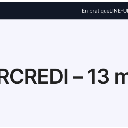
En pratique
LINE-U
CREDI – 13 