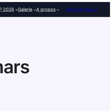
P 2026
Galerie
A propos
Prends tes Places !
mars